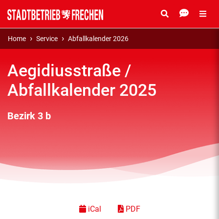
Home
Service
Abfallkalender 2026
Aegidiusstraße /
Abfallkalender 2025
Bezirk 3 b
iCal
PDF