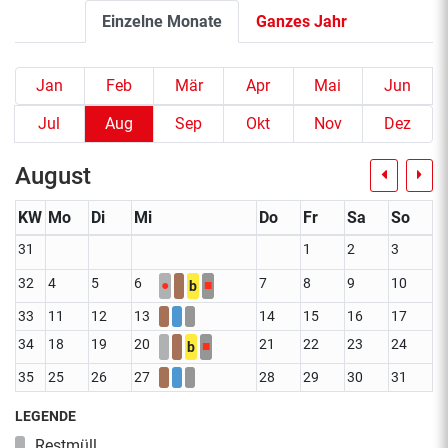
Einzelne Monate
Ganzes Jahr
Jan
Feb
Mär
Apr
Mai
Jun
Jul
Aug
Sep
Okt
Nov
Dez
August
KW
Mo
Di
Mi
Do
Fr
Sa
So
31
1
2
3
32
4
5
6
7
8
9
10
●
■
b
33
11
12
13
14
15
16
17
34
18
19
20
21
22
23
24
■
b
35
25
26
27
28
29
30
31
LEGENDE
Restmüll