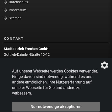
Datenschutz
Impressum
Sitemap
KONTAKT
Stadtbetrieb Frechen GmbH
Gottlieb-Daimler-Straße 10-12
50226 Frechen
Wegbeschreibung
Auf unserer Webseite werden Cookies verwendet.
Zentrale:
02234 9217-0
Einige davon sind notwendig, während es uns
andere ermöglichen, Ihre Nutzererfahrung auf
Abfallberatung:
02234 9217-17
unserer Webseite für Sie und andere zu
verbessern.
Nur notwendige akzeptieren