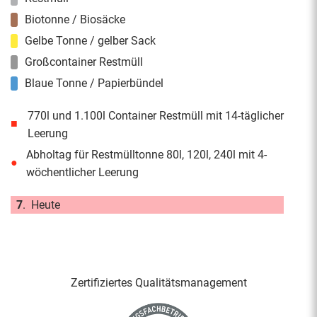
Biotonne / Biosäcke
Gelbe Tonne / gelber Sack
Großcontainer Restmüll
Blaue Tonne / Papierbündel
770l und 1.100l Container Restmüll mit 14-täglicher
■
Leerung
Abholtag für Restmülltonne 80l, 120l, 240l mit 4-
●
wöchentlicher Leerung
7
.
Heute
Zertifiziertes Qualitäts­management