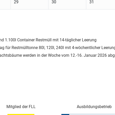
29
30
31
nd 1.100l Container Restmüll mit 14-täglicher Leerung
ag für Restmülltonne 80l, 120l, 240l mit 4-wöchentlicher Leerun
chtsbäume werden in der Woche vom 12.-16. Januar 2026 abge
Mitglied der FLL
Ausbildungsbetrieb