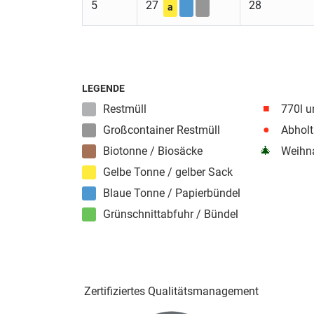
5
27
28
a
LEGENDE
■
Restmüll
770l u
●
Großcontainer Restmüll
Abholt
🎄
Biotonne / Biosäcke
Weihna
Gelbe Tonne / gelber Sack
Blaue Tonne / Papierbündel
Grünschnittabfuhr / Bündel
Zertifiziertes Qualitäts­management