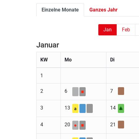
Einzelne Monate
Ganzes Jahr
Jan
Feb
Januar
KW
Mo
Di
1
2
6
7
■
3
13
14
🎄
a
4
20
21
●
■