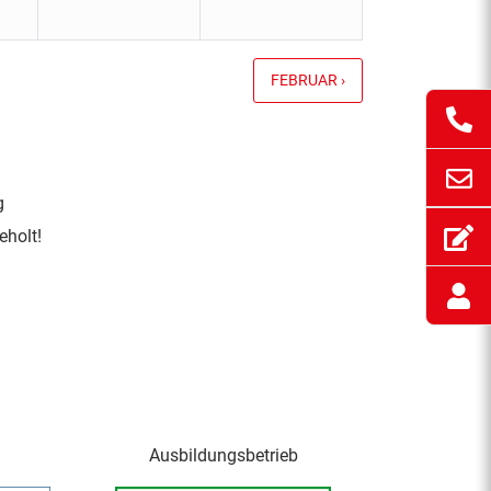
FEBRUAR ›
g
holt!
Ausbildungsbetrieb