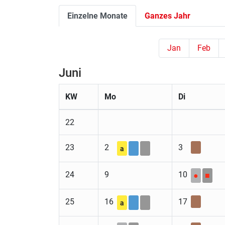
Einzelne Monate
Ganzes Jahr
Jan
Feb
Juni
KW
Mo
Di
22
23
2
3
a
24
9
10
●
■
25
16
17
a