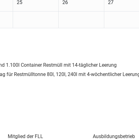
25
26
27
nd 1.100l Container Restmüll mit 14-täglicher Leerung
ag für Restmülltonne 80l, 120l, 240l mit 4-wöchentlicher Leerun
Mitglied der FLL
Ausbildungsbetrieb