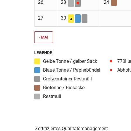
26
23
24
■
27
30
a
‹ MAI
LEGENDE
■
Gelbe Tonne / gelber Sack
770l u
●
Blaue Tonne / Papierbündel
Abholt
Großcontainer Restmüll
Biotonne / Biosäcke
Restmüll
Zertifiziertes Qualitäts­management