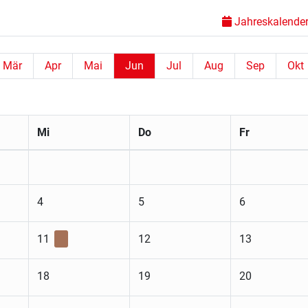
Jahreskalender 
Mär
Apr
Mai
Jun
Jul
Aug
Sep
Okt
Mi
Do
Fr
4
5
6
11
12
13
18
19
20