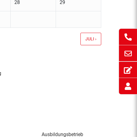
28
29
JULI ›
g
Ausbildungsbetrieb