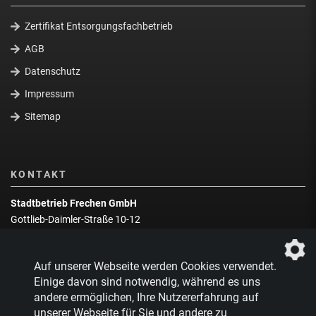
Zertifikat Entsorgungsfachbetrieb
AGB
Datenschutz
Impressum
Sitemap
KONTAKT
Stadtbetrieb Frechen GmbH
Gottlieb-Daimler-Straße 10-12
50226 Frechen
Wegbeschreibung
Auf unserer Webseite werden Cookies verwendet.
Zentrale:
02234 9217-0
Einige davon sind notwendig, während es uns
andere ermöglichen, Ihre Nutzererfahrung auf
Abfallberatung:
02234 9217-17
unserer Webseite für Sie und andere zu