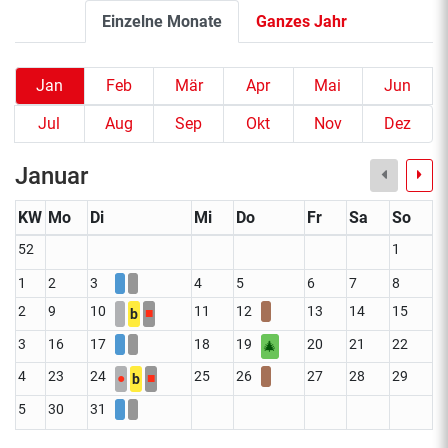
Einzelne Monate
Ganzes Jahr
Jan
Feb
Mär
Apr
Mai
Jun
Jul
Aug
Sep
Okt
Nov
Dez
Januar
KW
Mo
Di
Mi
Do
Fr
Sa
So
52
1
1
2
3
4
5
6
7
8
2
9
10
11
12
13
14
15
■
b
3
16
17
18
19
20
21
22
🎄
4
23
24
25
26
27
28
29
●
■
b
5
30
31