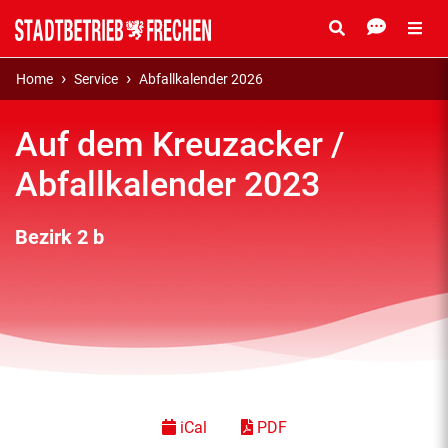
Home
Service
Abfallkalender 2026
Auf dem Kreuzacker /
Abfallkalender 2023
Bezirk 2 b
iCal
PDF