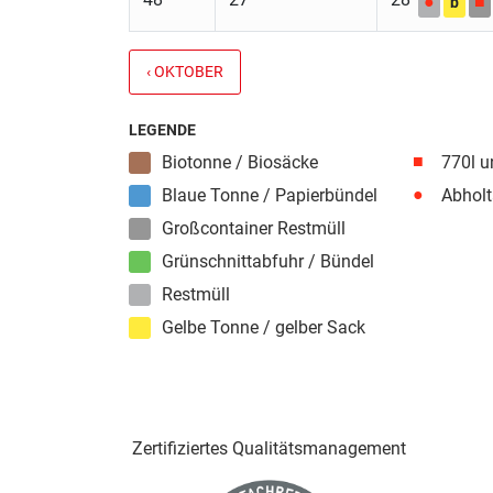
●
■
b
‹ OKTOBER
LEGENDE
■
Biotonne / Biosäcke
770l u
●
Blaue Tonne / Papierbündel
Abholt
Großcontainer Restmüll
Grünschnittabfuhr / Bündel
Restmüll
Gelbe Tonne / gelber Sack
Zertifiziertes Qualitäts­management