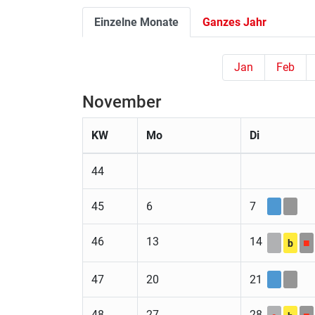
Einzelne Monate
Ganzes Jahr
Jan
Feb
November
KW
Mo
Di
44
45
6
7
46
13
14
■
b
47
20
21
48
27
28