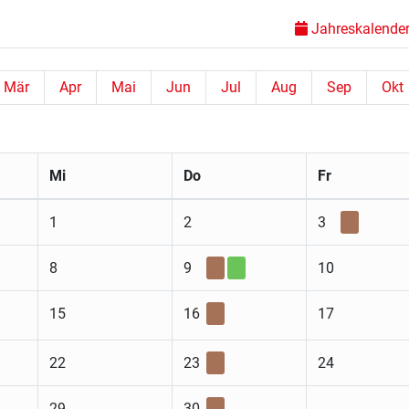
Jahreskalender 
Mär
Apr
Mai
Jun
Jul
Aug
Sep
Okt
Mi
Do
Fr
1
2
3
8
9
10
15
16
17
22
23
24
29
30