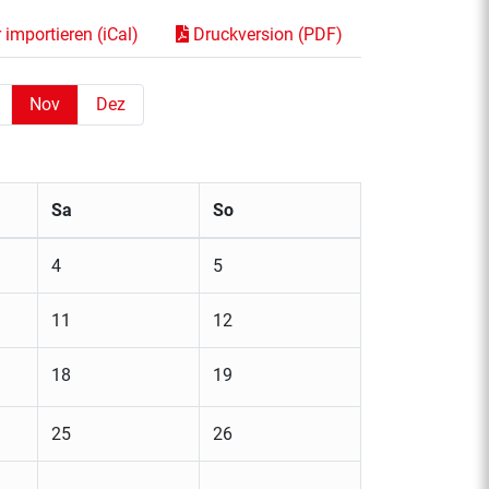
importieren (iCal)
Druckversion (PDF)
Nov
Dez
Sa
So
4
5
11
12
18
19
25
26