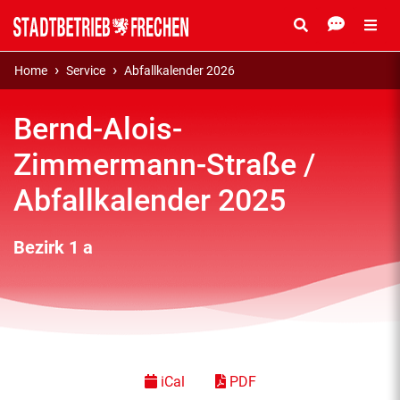
Home
Service
Abfallkalender 2026
Bernd-Alois-
Zimmermann-Straße /
Abfallkalender 2025
Bezirk 1 a
iCal
PDF