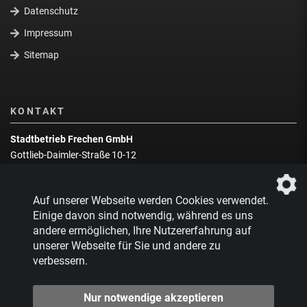
Datenschutz
Impressum
Sitemap
KONTAKT
Stadtbetrieb Frechen GmbH
Gottlieb-Daimler-Straße 10-12
50226 Frechen
Wegbeschreibung
Auf unserer Webseite werden Cookies verwendet.
Zentrale:
02234 9217-0
Einige davon sind notwendig, während es uns
andere ermöglichen, Ihre Nutzererfahrung auf
Abfallberatung:
02234 9217-17
unserer Webseite für Sie und andere zu
verbessern.
Nur notwendige akzeptieren