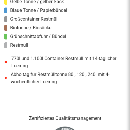
Gelbe Tonne / gelber Sack
Blaue Tonne / Papierbündel
Großcontainer Restmüll
Biotonne / Biosäcke
Grünschnittabfuhr / Bündel
Restmüll
770l und 1.100l Container Restmüll mit 14-täglicher
■
Leerung
Abholtag für Restmülltonne 80l, 120l, 240l mit 4-
●
wöchentlicher Leerung
Zertifiziertes Qualitäts­management