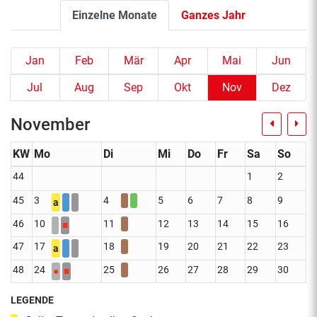
Einzelne Monate
Ganzes Jahr
Jan
Feb
Mär
Apr
Mai
Jun
Jul
Aug
Sep
Okt
Nov
Dez
November
KW
Mo
Di
Mi
Do
Fr
Sa
So
44
1
2
45
3
4
5
6
7
8
9
a
46
10
11
12
13
14
15
16
■
47
17
18
19
20
21
22
23
a
48
24
25
26
27
28
29
30
●
■
LEGENDE