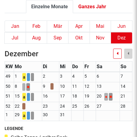
Einzelne Monate
Ganzes Jahr
Jan
Feb
Mär
Apr
Mai
Jun
Jul
Aug
Sep
Okt
Nov
Dez
Dezember
KW
Mo
Di
Mi
Do
Fr
Sa
So
49
1
2
3
4
5
6
7
a
50
8
9
10
11
12
13
14
■
51
15
16
17
18
19
20
21
●
■
a
52
22
23
24
25
26
27
28
1
29
30
31
a
LEGENDE