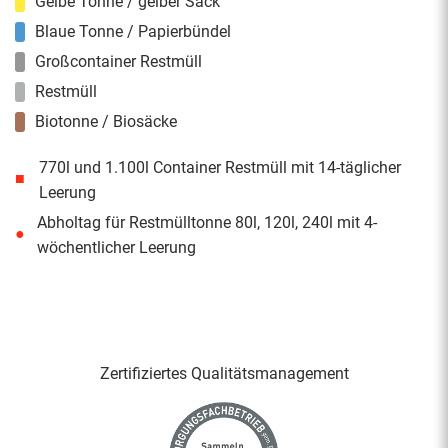
Gelbe Tonne / gelber Sack
Blaue Tonne / Papierbündel
Großcontainer Restmüll
Restmüll
Biotonne / Biosäcke
770l und 1.100l Container Restmüll mit 14-täglicher
■
Leerung
Abholtag für Restmülltonne 80l, 120l, 240l mit 4-
●
wöchentlicher Leerung
Zertifiziertes Qualitäts­management