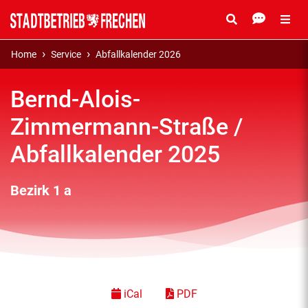
Home
Service
Abfallkalender 2026
Bernd-Alois-
Zimmermann-Straße /
Abfallkalender 2025
Bezirk 1 a
iCal
PDF