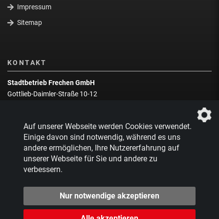
Impressum
Sitemap
KONTAKT
Stadtbetrieb Frechen GmbH
Gottlieb-Daimler-Straße 10-12
50226 Frechen
Wegbeschreibung
Auf unserer Webseite werden Cookies verwendet.
Zentrale:
02234 9217-0
Einige davon sind notwendig, während es uns
andere ermöglichen, Ihre Nutzererfahrung auf
Abfallberatung:
02234 9217-17
unserer Webseite für Sie und andere zu
verbessern.
Nur notwendige akzeptieren
Alle akzeptieren