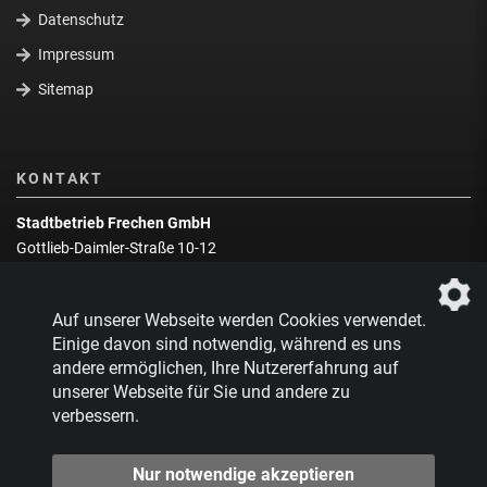
Datenschutz
Impressum
Sitemap
KONTAKT
Stadtbetrieb Frechen GmbH
Gottlieb-Daimler-Straße 10-12
50226 Frechen
Wegbeschreibung
Auf unserer Webseite werden Cookies verwendet.
Zentrale:
02234 9217-0
Einige davon sind notwendig, während es uns
andere ermöglichen, Ihre Nutzererfahrung auf
Abfallberatung:
02234 9217-17
unserer Webseite für Sie und andere zu
verbessern.
Nur notwendige akzeptieren