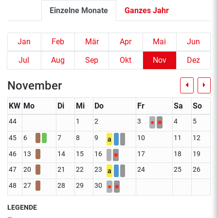
Einzelne Monate
Ganzes Jahr
Jan
Feb
Mär
Apr
Mai
Jun
Jul
Aug
Sep
Okt
Nov
Dez
November
KW
Mo
Di
Mi
Do
Fr
Sa
So
44
1
2
3
4
5
●
■
45
6
7
8
9
10
11
12
a
46
13
14
15
16
17
18
19
■
47
20
21
22
23
24
25
26
a
48
27
28
29
30
●
■
LEGENDE