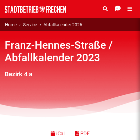
Home
Service
Abfallkalender 2026
Franz-Hennes-Straße /
Abfallkalender 2023
Bezirk 4 a
iCal
PDF