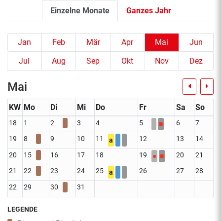
Einzelne Monate
Ganzes Jahr
Jan
Feb
Mär
Apr
Mai
Jun
Jul
Aug
Sep
Okt
Nov
Dez
Mai
KW
Mo
Di
Mi
Do
Fr
Sa
So
18
1
2
3
4
5
6
7
■
19
8
9
10
11
12
13
14
a
20
15
16
17
18
19
20
21
●
■
21
22
23
24
25
26
27
28
a
22
29
30
31
LEGENDE