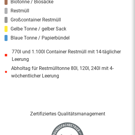
Biotonne / Biosäcke
Restmüll
Großcontainer Restmüll
Gelbe Tonne / gelber Sack
Blaue Tonne / Papierbündel
770l und 1.100l Container Restmüll mit 14-täglicher
■
Leerung
Abholtag für Restmülltonne 80l, 120l, 240l mit 4-
●
wöchentlicher Leerung
Zertifiziertes Qualitäts­management