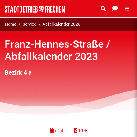
Home
Service
Abfallkalender 2026
Franz-Hennes-Straße /
Abfallkalender 2023
Bezirk 4 a
iCal
PDF