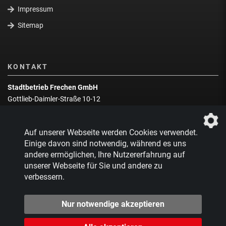
Impressum
Sitemap
KONTAKT
Stadtbetrieb Frechen GmbH
Gottlieb-Daimler-Straße 10-12
50226 Frechen
Wegbeschreibung
Auf unserer Webseite werden Cookies verwendet.
Zentrale:
02234 9217-0
Einige davon sind notwendig, während es uns
andere ermöglichen, Ihre Nutzererfahrung auf
Abfallberatung:
02234 9217-17
unserer Webseite für Sie und andere zu
verbessern.
Nur notwendige akzeptieren