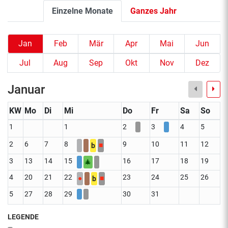
Einzelne Monate
Ganzes Jahr
Jan
Feb
Mär
Apr
Mai
Jun
Jul
Aug
Sep
Okt
Nov
Dez
Januar
KW
Mo
Di
Mi
Do
Fr
Sa
So
1
1
2
3
4
5
2
6
7
8
9
10
11
12
■
b
3
13
14
15
16
17
18
19
🎄
4
20
21
22
23
24
25
26
●
■
b
5
27
28
29
30
31
LEGENDE