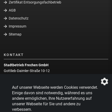
Zertifikat Entsorgungsfachbetrieb
AGB
Datenschutz
Impressum
Sitemap
KONTAKT
Stadtbetrieb Frechen GmbH
Gottlieb-Daimler-Straße 10-12
50226 Frechen
Wegbeschreibung
Auf unserer Webseite werden Cookies verwendet.
Zentrale:
02234 9217-0
Einige davon sind notwendig, während es uns
andere ermöglichen, Ihre Nutzererfahrung auf
Abfallberatung:
02234 9217-17
unserer Webseite für Sie und andere zu
verbessern.