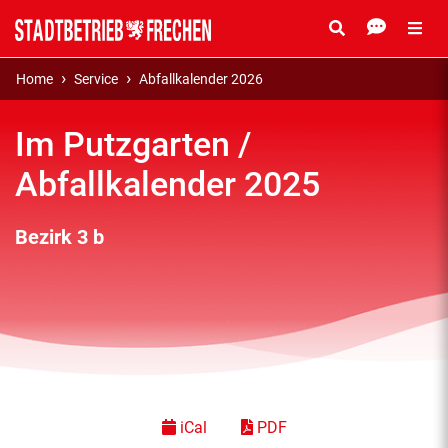
Home
Service
Abfallkalender 2026
Im Putzgarten /
Abfallkalender 2025
Bezirk 3 b
iCal
PDF