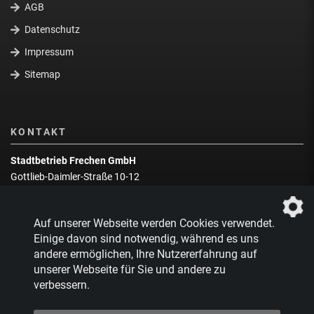
AGB
Datenschutz
Impressum
Sitemap
KONTAKT
Stadtbetrieb Frechen GmbH
Gottlieb-Daimler-Straße 10-12
50226 Frechen
Wegbeschreibung
Auf unserer Webseite werden Cookies verwendet.
Zentrale:
02234 9217-0
Einige davon sind notwendig, während es uns
andere ermöglichen, Ihre Nutzererfahrung auf
Abfallberatung:
02234 9217-17
unserer Webseite für Sie und andere zu
verbessern.