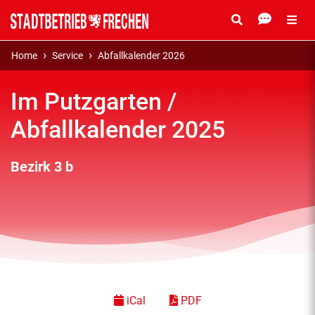
Home
Service
Abfallkalender 2026
Im Putzgarten /
Abfallkalender 2025
Bezirk 3 b
iCal
PDF