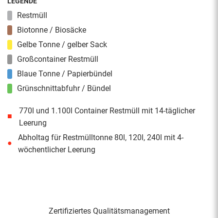
LEGENDE
Restmüll
Biotonne / Biosäcke
Gelbe Tonne / gelber Sack
Großcontainer Restmüll
Blaue Tonne / Papierbündel
Grünschnittabfuhr / Bündel
770l und 1.100l Container Restmüll mit 14-täglicher
■
Leerung
Abholtag für Restmülltonne 80l, 120l, 240l mit 4-
●
wöchentlicher Leerung
Zertifiziertes Qualitäts­management