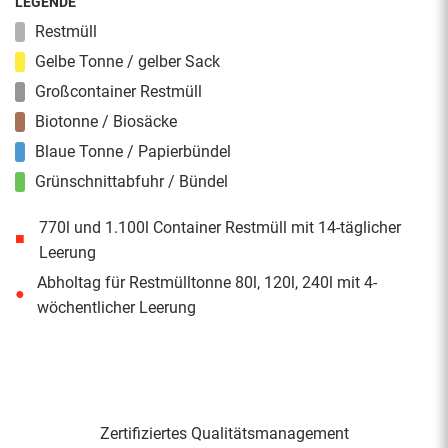
LEGENDE
Restmüll
Gelbe Tonne / gelber Sack
Großcontainer Restmüll
Biotonne / Biosäcke
Blaue Tonne / Papierbündel
Grünschnittabfuhr / Bündel
770l und 1.100l Container Restmüll mit 14-täglicher
■
Leerung
Abholtag für Restmülltonne 80l, 120l, 240l mit 4-
●
wöchentlicher Leerung
Zertifiziertes Qualitäts­management