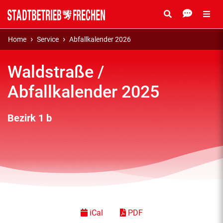
Home
Service
Abfallkalender 2026
Waldstraße /
Abfallkalender 2025
Bezirk 1 b
iCal
PDF