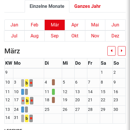
Einzelne Monate
Ganzes Jahr
Jan
Feb
Mär
Apr
Mai
Jun
Jul
Aug
Sep
Okt
Nov
Dez
März
KW
Mo
Di
Mi
Do
Fr
Sa
So
9
1
2
10
3
4
5
6
7
8
9
■
b
11
10
11
12
13
14
15
16
12
17
18
19
20
21
22
23
●
■
b
13
24
25
26
27
28
29
30
14
31
■
b