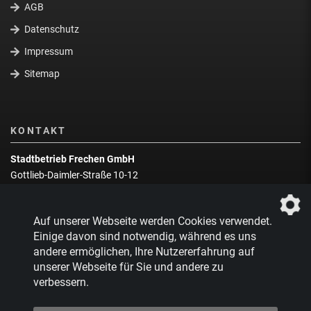
AGB
Datenschutz
Impressum
Sitemap
KONTAKT
Stadtbetrieb Frechen GmbH
Gottlieb-Daimler-Straße 10-12
50226 Frechen
Wegbeschreibung
Auf unserer Webseite werden Cookies verwendet.
Zentrale:
02234 9217-0
Einige davon sind notwendig, während es uns
andere ermöglichen, Ihre Nutzererfahrung auf
Abfallberatung:
02234 9217-17
unserer Webseite für Sie und andere zu
verbessern.