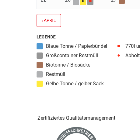
■
b
‹ APRIL
LEGENDE
■
Blaue Tonne / Papierbündel
770l u
●
Großcontainer Restmüll
Abholt
Biotonne / Biosäcke
Restmüll
Gelbe Tonne / gelber Sack
Zertifiziertes Qualitäts­management