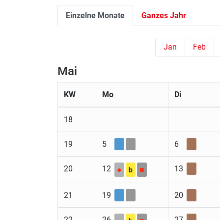
Einzelne Monate
Ganzes Jahr
Jan
Feb
Mai
KW
Mo
Di
18
19
5
6
20
12
13
●
■
b
21
19
20
22
26
27